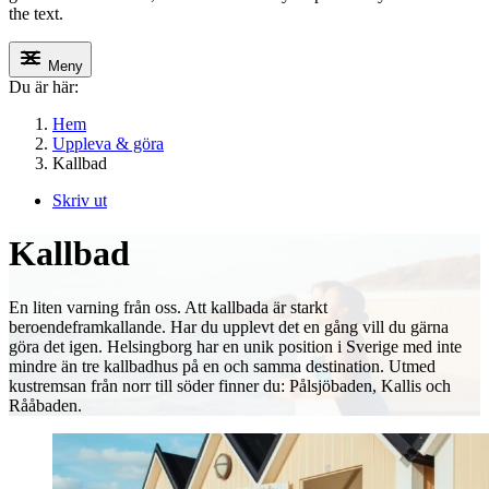
the text.
Meny
Du är här:
Hem
Uppleva & göra
Kallbad
Skriv ut
Kallbad
En liten varning från oss. Att kallbada är starkt
beroendeframkallande. Har du upplevt det en gång vill du gärna
göra det igen.
Helsingborg
har en unik position i Sverige med inte
mindre än tre kallbadhus på en och samma destination. Utmed
kustremsan från norr till söder finner du: Pålsjöbaden, Kallis och
Råå
baden.