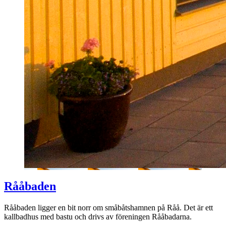
Råå
baden
Råå
baden ligger en bit norr om småbåtshamnen på Råå. Det är ett
kallbadhus med bastu och drivs av föreningen
Råå
badarna.