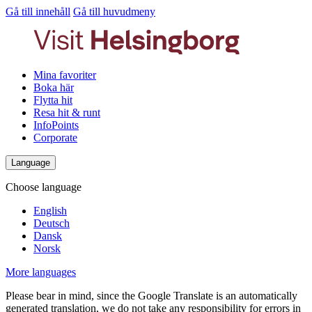
Gå till innehåll
Gå till huvudmeny
Mina favoriter
Boka här
Flytta hit
Resa hit & runt
InfoPoints
Corporate
Language
Choose language
English
Deutsch
Dansk
Norsk
More languages
Please bear in mind, since the Google Translate is an automatically
generated translation, we do not take any responsibility for errors in