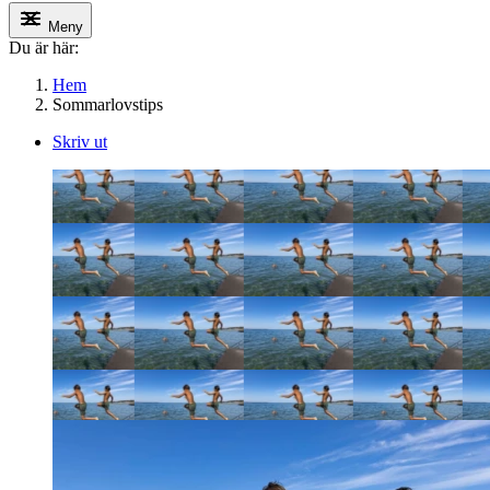
Meny
Du är här:
Hem
Sommarlovstips
Skriv ut