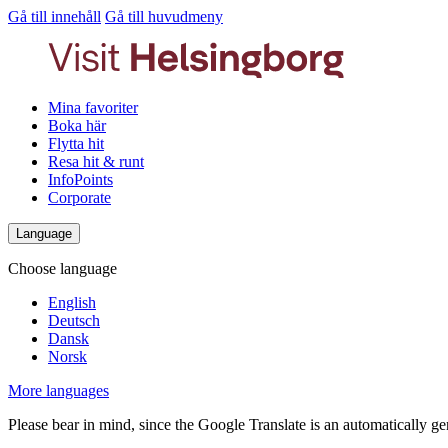
Gå till innehåll
Gå till huvudmeny
Mina favoriter
Boka här
Flytta hit
Resa hit & runt
InfoPoints
Corporate
Language
Choose language
English
Deutsch
Dansk
Norsk
More languages
Please bear in mind, since the Google Translate is an automatically gene