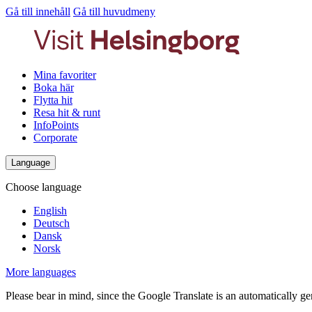
Gå till innehåll
Gå till huvudmeny
Mina favoriter
Boka här
Flytta hit
Resa hit & runt
InfoPoints
Corporate
Language
Choose language
English
Deutsch
Dansk
Norsk
More languages
Please bear in mind, since the Google Translate is an automatically gene