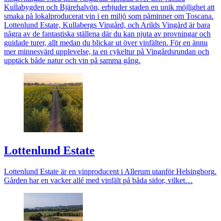
Kullabygden och Bjärehalvön, erbjuder staden en unik möjlighet att
smaka på lokalproducerat vin i en miljö som påminner om Toscana.
Lottenlund Estate, Kullabergs Vingård, och Arilds Vingård är bara
några av de fantastiska ställena där du kan njuta av provningar och
guidade turer, allt medan du blickar ut över vinfälten. För en ännu
mer minnesvärd upplevelse, ta en cykeltur på Vingårdsrundan och
upptäck både natur och vin på samma gång.
Lottenlund Estate
Lottenlund Estate är en vinproducent i Allerum utanför
Helsingborg
.
Gården har en vacker allé med vinfält på båda sidor, vilket…