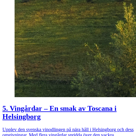
5. Vingårdar – En smak av Toscana i
Helsingborg
Upplev den svenska vinodlingen på nära håll i
Helsingborg
och dess
omgivningar. Med flera vingårdar spridda över den vackra