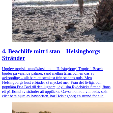
4. Beachlife mitt i stan – Helsingborgs
Stränder
Upplev tropisk strandkänsla mitt i
Helsingborg
! Tropical Beach
bjuder på vajande palmer, sand mellan tårna och en oas av
avkoppling – allt bara ett stenkast från stadens puls. Men
Helsingborgs kust erbjuder så mycket mer. Från det livliga och
populära Fria Bad till den lugnare, idylliska Rydebäcks Strand, finns
ett pärlband av stränder att upptäcka. Oavsett om du vill bada, sola
eller bara njuta av havsbrisen, har
Helsingborg
en strand för alla.