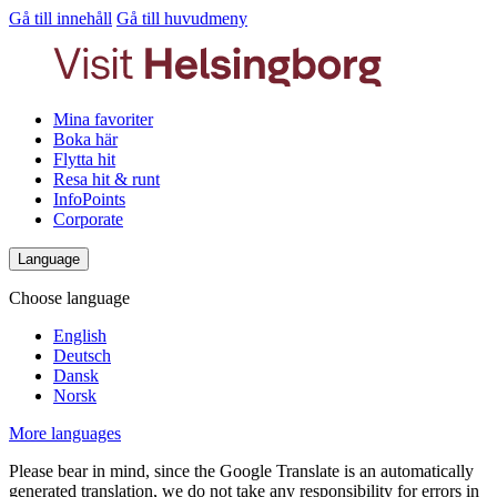
Gå till innehåll
Gå till huvudmeny
Mina favoriter
Boka här
Flytta hit
Resa hit & runt
InfoPoints
Corporate
Language
Choose language
English
Deutsch
Dansk
Norsk
More languages
Please bear in mind, since the Google Translate is an automatically
generated translation, we do not take any responsibility for errors in