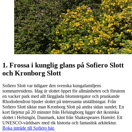
1. Frossa i kunglig glans på
Sofiero
Slott
och Kronborg Slott
Sofiero
Slott var tidigare den svenska kungafamiljens
sommarresidens. Idag är slottet öppet för allmänheten och förutom
en vacker park med allt färgglada blomstergator och prunkande
Rhododendron bjuder slottet på intressanta utställningar. Från
Sofiero
Slott siktar man Kronborg Slott på andra sidan sundet. En
kort färjetur på 20 minuter från
Helsingborg
ligger det ikoniska
slottet i Helsingör, Danmark, känt från Shakespeares
Hamlet
. Ett
UNESCO-världsarv med rik historia och fantastisk arkitektur.
Boka inträde till
Sofiero
här.