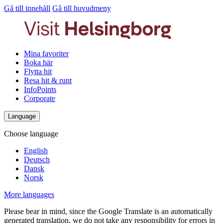
Gå till innehåll
Gå till huvudmeny
Mina favoriter
Boka här
Flytta hit
Resa hit & runt
InfoPoints
Corporate
Language
Choose language
English
Deutsch
Dansk
Norsk
More languages
Please bear in mind, since the Google Translate is an automatically
generated translation, we do not take any responsibility for errors in