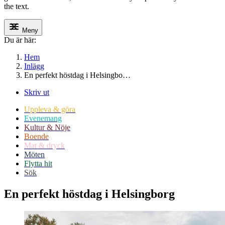
the text.
Meny
Du är här:
Hem
Inlägg
En perfekt höstdag i Helsingbo…
Skriv ut
Uppleva & göra
Evenemang
Kultur & Nöje
Boende
Mat & dryck
Möten
Flytta hit
Sök
En perfekt höstdag i
Helsingborg