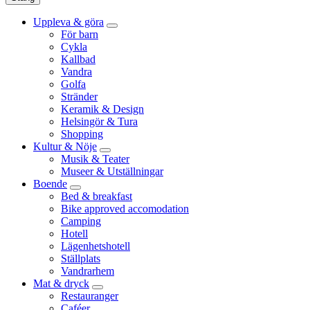
Uppleva & göra
För barn
Cykla
Kallbad
Vandra
Golfa
Stränder
Keramik & Design
Helsingör & Tura
Shopping
Kultur & Nöje
Musik & Teater
Museer & Utställningar
Boende
Bed & breakfast
Bike approved accomodation
Camping
Hotell
Lägenhetshotell
Ställplats
Vandrarhem
Mat & dryck
Restauranger
Caféer