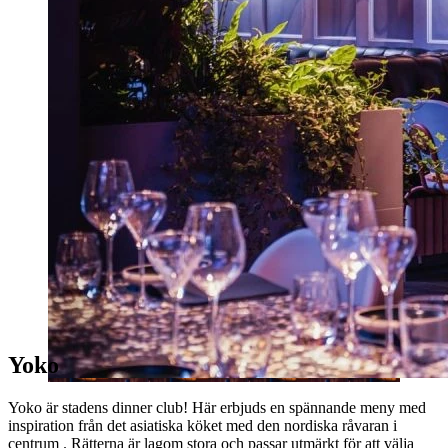
Yoko
Yoko är stadens dinner club! Här erbjuds en spännande meny med
inspiration från det asiatiska köket med den nordiska råvaran i
centrum . Rätterna är lagom stora och passar utmärkt för att välja