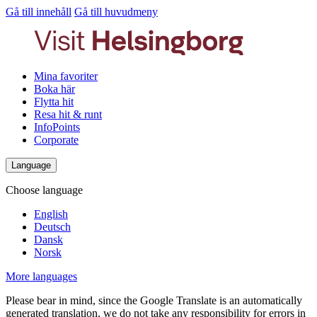
Gå till innehåll
Gå till huvudmeny
Mina favoriter
Boka här
Flytta hit
Resa hit & runt
InfoPoints
Corporate
Language
Choose language
English
Deutsch
Dansk
Norsk
More languages
Please bear in mind, since the Google Translate is an automatically
generated translation, we do not take any responsibility for errors in