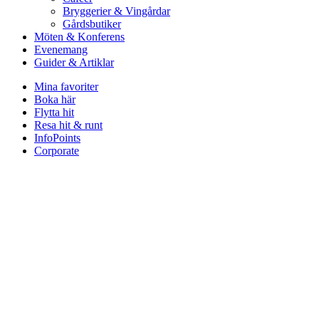
Bryggerier & Vingårdar
Gårdsbutiker
Möten & Konferens
Evenemang
Guider & Artiklar
Mina favoriter
Boka här
Flytta hit
Resa hit & runt
InfoPoints
Corporate