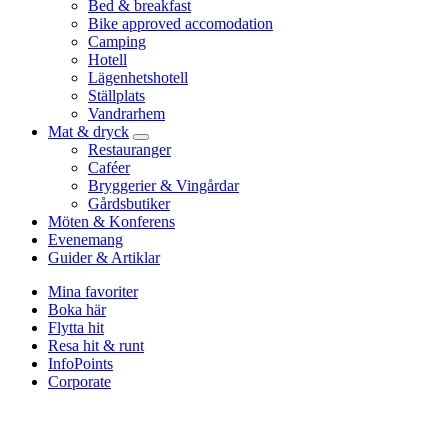
Bed & breakfast
Bike approved accomodation
Camping
Hotell
Lägenhetshotell
Ställplats
Vandrarhem
Mat & dryck
Restauranger
Caféer
Bryggerier & Vingårdar
Gårdsbutiker
Möten & Konferens
Evenemang
Guider & Artiklar
Mina favoriter
Boka här
Flytta hit
Resa hit & runt
InfoPoints
Corporate