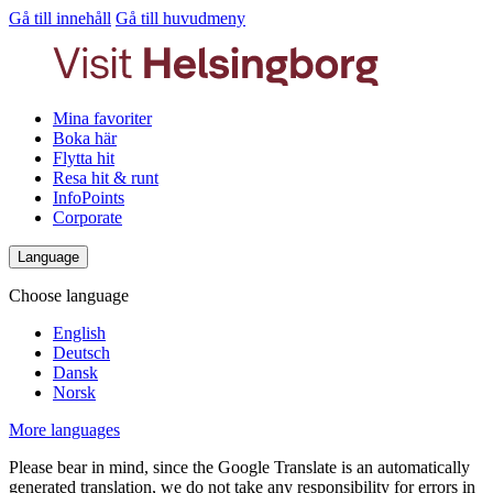
Gå till innehåll
Gå till huvudmeny
Mina favoriter
Boka här
Flytta hit
Resa hit & runt
InfoPoints
Corporate
Language
Choose language
English
Deutsch
Dansk
Norsk
More languages
Please bear in mind, since the Google Translate is an automatically
generated translation, we do not take any responsibility for errors in