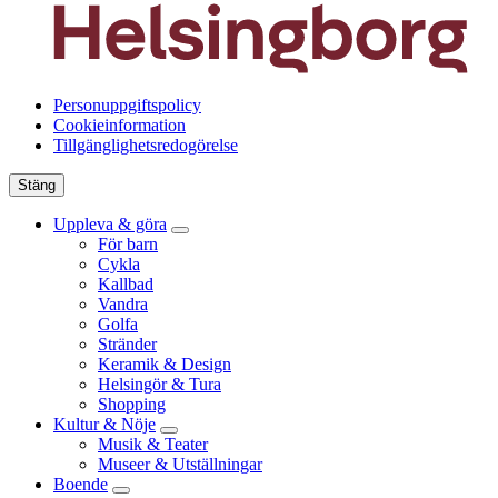
Personuppgiftspolicy
Cookieinformation
Tillgänglighetsredogörelse
Stäng
Uppleva & göra
För barn
Cykla
Kallbad
Vandra
Golfa
Stränder
Keramik & Design
Helsingör & Tura
Shopping
Kultur & Nöje
Musik & Teater
Museer & Utställningar
Boende