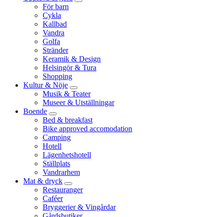
För barn
Cykla
Kallbad
Vandra
Golfa
Stränder
Keramik & Design
Helsingör & Tura
Shopping
Kultur & Nöje
Musik & Teater
Museer & Utställningar
Boende
Bed & breakfast
Bike approved accomodation
Camping
Hotell
Lägenhetshotell
Ställplats
Vandrarhem
Mat & dryck
Restauranger
Caféer
Bryggerier & Vingårdar
Gårdsbutiker