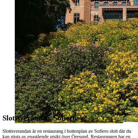
Slottsverandan,
Sofiero
Slottsverandan är en restaurang i bottenplan av
Sofiero
slott där du
kan njuta av enastående utsikt över Öresund. Restaurangen har en