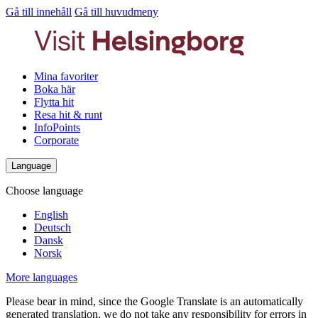
Gå till innehåll
Gå till huvudmeny
Mina favoriter
Boka här
Flytta hit
Resa hit & runt
InfoPoints
Corporate
Language
Choose language
English
Deutsch
Dansk
Norsk
More languages
Please bear in mind, since the Google Translate is an automatically
generated translation, we do not take any responsibility for errors in