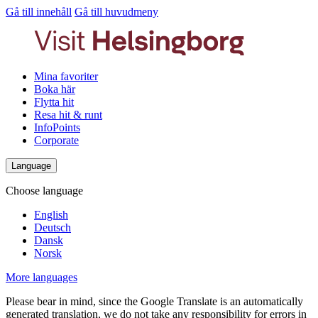
Gå till innehåll
Gå till huvudmeny
Mina favoriter
Boka här
Flytta hit
Resa hit & runt
InfoPoints
Corporate
Language
Choose language
English
Deutsch
Dansk
Norsk
More languages
Please bear in mind, since the Google Translate is an automatically
generated translation, we do not take any responsibility for errors in