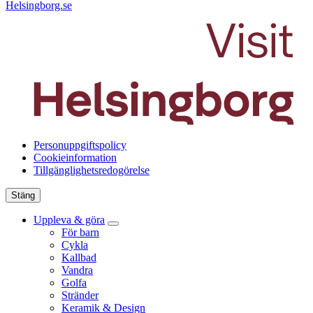
Helsingborg.se
Personuppgiftspolicy
Cookieinformation
Tillgänglighetsredogörelse
Stäng
Uppleva & göra
För barn
Cykla
Kallbad
Vandra
Golfa
Stränder
Keramik & Design