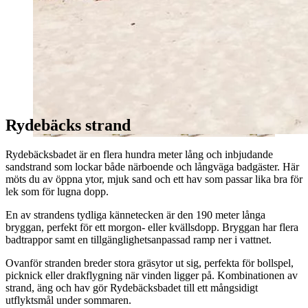
Rydebäcks strand
Rydebäcksbadet är en flera hundra meter lång och inbjudande
sandstrand som lockar både närboende och långväga badgäster. Här
möts du av öppna ytor, mjuk sand och ett hav som passar lika bra för
lek som för lugna dopp.
En av strandens tydliga kännetecken är den 190 meter långa
bryggan, perfekt för ett morgon- eller kvällsdopp. Bryggan har flera
badtrappor samt en tillgänglighetsanpassad ramp ner i vattnet.
Ovanför stranden breder stora gräsytor ut sig, perfekta för bollspel,
picknick eller drakflygning när vinden ligger på. Kombinationen av
strand, äng och hav gör Rydebäcksbadet till ett mångsidigt
utflyktsmål under sommaren.