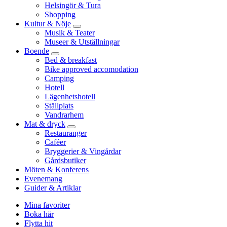
Helsingör & Tura
Shopping
Kultur & Nöje
Musik & Teater
Museer & Utställningar
Boende
Bed & breakfast
Bike approved accomodation
Camping
Hotell
Lägenhetshotell
Ställplats
Vandrarhem
Mat & dryck
Restauranger
Caféer
Bryggerier & Vingårdar
Gårdsbutiker
Möten & Konferens
Evenemang
Guider & Artiklar
Mina favoriter
Boka här
Flytta hit