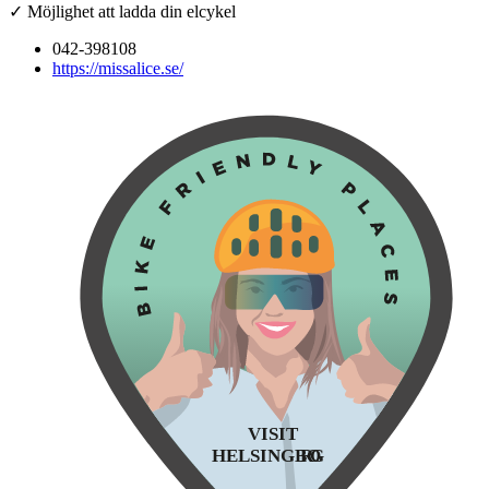
✓ Möjlighet att ladda din elcykel
042-398108
https://missalice.se/