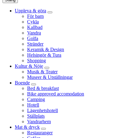
Uppleva & göra
För barn
Cykla
Kallbad
Vandra
Golfa
Stränder
Keramik & Design
Helsingör & Tura
Shopping
Kultur & Nöje
Musik & Teater
Museer & Utställningar
Boende
Bed & breakfast
Bike approved accomodation
Camping
Hotell
Lägenhetshotell
Ställplats
Vandrarhem
Mat & dryck
Restauranger