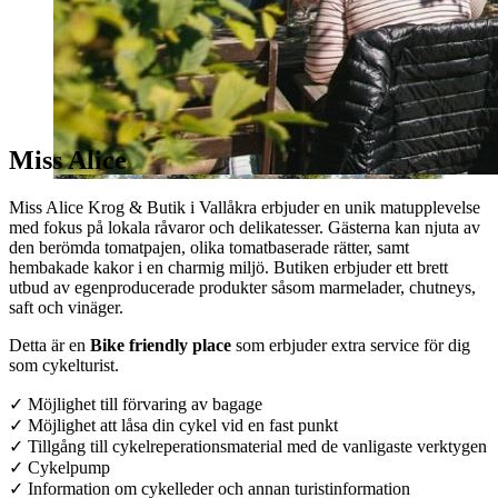
Miss Alice
Miss Alice Krog & Butik i Vallåkra erbjuder en unik matupplevelse
med fokus på lokala råvaror och delikatesser. Gästerna kan njuta av
den berömda tomatpajen, olika tomatbaserade rätter, samt
hembakade kakor i en charmig miljö. Butiken erbjuder ett brett
utbud av egenproducerade produkter såsom marmelader, chutneys,
saft och vinäger.
Detta är en
Bike friendly place
som erbjuder extra service för dig
som cykelturist.
✓ Möjlighet till förvaring av bagage
✓ Möjlighet att låsa din cykel vid en fast punkt
✓ Tillgång till cykelreperationsmaterial med de vanligaste verktygen
✓ Cykelpump
✓ Information om cykelleder och annan turistinformation