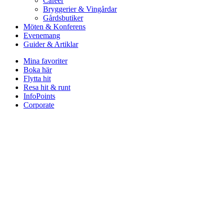
Caféer
Bryggerier & Vingårdar
Gårdsbutiker
Möten & Konferens
Evenemang
Guider & Artiklar
Mina favoriter
Boka här
Flytta hit
Resa hit & runt
InfoPoints
Corporate