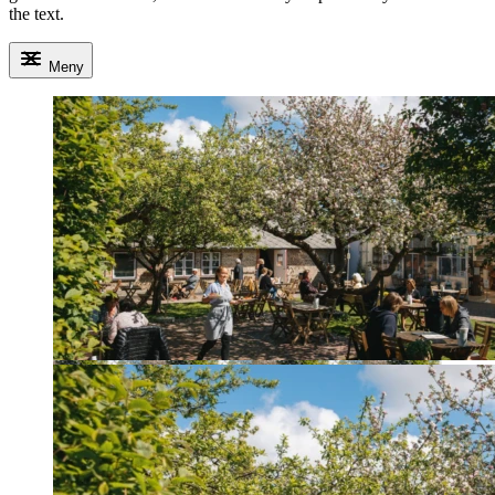
the text.
Meny