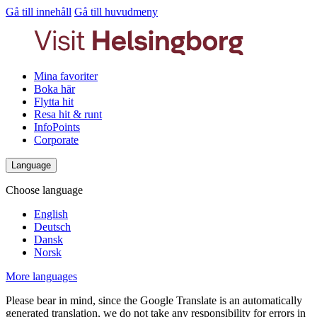
Gå till innehåll
Gå till huvudmeny
Mina favoriter
Boka här
Flytta hit
Resa hit & runt
InfoPoints
Corporate
Language
Choose language
English
Deutsch
Dansk
Norsk
More languages
Please bear in mind, since the Google Translate is an automatically
generated translation, we do not take any responsibility for errors in