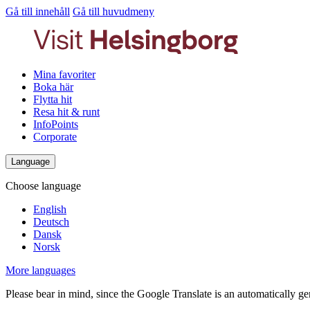
Gå till innehåll
Gå till huvudmeny
Mina favoriter
Boka här
Flytta hit
Resa hit & runt
InfoPoints
Corporate
Language
Choose language
English
Deutsch
Dansk
Norsk
More languages
Please bear in mind, since the Google Translate is an automatically gene