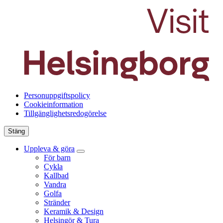
Personuppgiftspolicy
Cookieinformation
Tillgänglighetsredogörelse
Stäng
Uppleva & göra
För barn
Cykla
Kallbad
Vandra
Golfa
Stränder
Keramik & Design
Helsingör & Tura