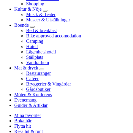
Shopping
Kultur & Nöje
Musik & Teater
Museer & Utställningar
Boende
Bed & breakfast
Bike approved accomodation
Camping
Hotell
Lägenhetshotell
Ställplats
Vandrarhem
Mat & dryck
Restauranger
Caféer
Bryggerier & Vingårdar
Gårdsbutiker
Möten & Konferens
Evenemang
Guider & Artiklar
Mina favoriter
Boka här
Flytta hit
Resa hit & runt