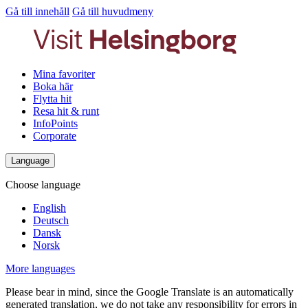
Gå till innehåll
Gå till huvudmeny
Mina favoriter
Boka här
Flytta hit
Resa hit & runt
InfoPoints
Corporate
Language
Choose language
English
Deutsch
Dansk
Norsk
More languages
Please bear in mind, since the Google Translate is an automatically
generated translation, we do not take any responsibility for errors in