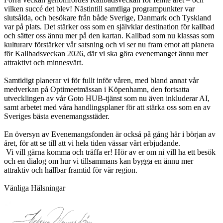
vilken succé det blev! Nästintill samtliga programpunkter var
slutsålda, och besökare från både Sverige, Danmark och Tyskland
var på plats. Det stärker oss som en självklar destination för kallbad
och sätter oss ännu mer på den kartan. Kallbad som nu klassas som
kulturarv förstärker vår satsning och vi ser nu fram emot att planera
för Kallbadsveckan 2026, där vi ska göra evenemanget ännu mer
attraktivt och minnesvärt.
Samtidigt planerar vi för fullt inför våren, med bland annat vår
medverkan på Optimeetmässan i Köpenhamn, den fortsatta
utvecklingen av vår Goto HUB-tjänst som nu även inkluderar AI,
samt arbetet med våra handlingsplaner för att stärka oss som en av
Sveriges bästa evenemangsstäder.
En översyn av Evenemangsfonden är också på gång här i början av
året, för att se till att vi hela tiden vässar vårt erbjudande.
Vi vill gärna komma och träffa er! Hör av er om ni vill ha ett besök
och en dialog om hur vi tillsammans kan bygga en ännu mer
attraktiv och hållbar framtid för vår region.
Vänliga Hälsningar