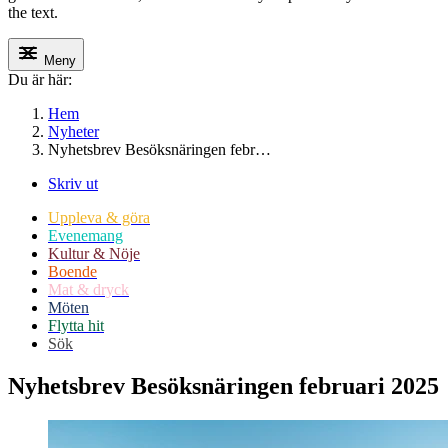
the text.
Meny
Du är här:
Hem
Nyheter
Nyhetsbrev Besöksnäringen febr…
Skriv ut
Uppleva & göra
Evenemang
Kultur & Nöje
Boende
Mat & dryck
Möten
Flytta hit
Sök
Nyhetsbrev Besöksnäringen februari 2025