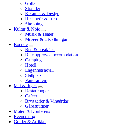
Golfa
Stränder
Keramik & Design
Helsingör & Tura
Shopping
Kultur & Nöje
Musik & Teater
Museer & Utställningar
Boende
Bed & breakfast
Bike approved accomodation
Camping
Hotell
Lägenhetshotell
Ställplats
Vandrarhem
Mat & dryck
Restauranger
Caféer
Bryggerier & Vingårdar
Gårdsbutiker
Möten & Konferens
Evenemang
Guider & Artiklar