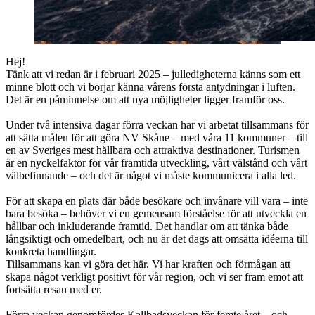
Hej!
Tänk att vi redan är i februari 2025 – julledigheterna känns som ett
minne blott och vi börjar känna vårens första antydningar i luften.
Det är en påminnelse om att nya möjligheter ligger framför oss.
Under två intensiva dagar förra veckan har vi arbetat tillsammans för
att sätta målen för att göra NV
Skåne
– med våra 11 kommuner – till
en av Sveriges mest hållbara och attraktiva destinationer. Turismen
är en nyckelfaktor för vår framtida utveckling, vårt välstånd och vårt
välbefinnande – och det är något vi måste kommunicera i alla led.
För att skapa en plats där både besökare och invånare vill vara – inte
bara besöka – behöver vi en gemensam förståelse för att utveckla en
hållbar och inkluderande framtid. Det handlar om att tänka både
långsiktigt och omedelbart, och nu är det dags att omsätta idéerna till
konkreta handlingar.
Tillsammans kan vi göra det här. Vi har kraften och förmågan att
skapa något verkligt positivt för vår region, och vi ser fram emot att
fortsätta resan med er.
Förra veckan genomfördes Kallbadsveckan för femte året – och