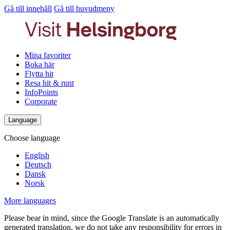
Gå till innehåll
Gå till huvudmeny
Mina favoriter
Boka här
Flytta hit
Resa hit & runt
InfoPoints
Corporate
Language
Choose language
English
Deutsch
Dansk
Norsk
More languages
Please bear in mind, since the Google Translate is an automatically
generated translation, we do not take any responsibility for errors in