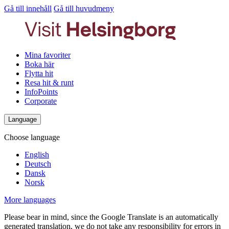
Gå till innehåll
Gå till huvudmeny
Mina favoriter
Boka här
Flytta hit
Resa hit & runt
InfoPoints
Corporate
Language
Choose language
English
Deutsch
Dansk
Norsk
More languages
Please bear in mind, since the Google Translate is an automatically
generated translation, we do not take any responsibility for errors in