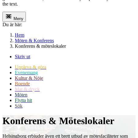
the text.
Meny
Du är här:
Hem
Möten & Konferens
Konferens & möteslokaler
Skriv ut
Uppleva & göra
Evenemang
Kultur & Nöje
Boende
Mat & dryck
Möten
Flytta hit
Sök
Konferens & Möteslokaler
Helsingborg
erbjuder även ett brett utbud av mötesfaciliteter som