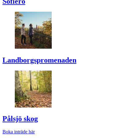
Sofiero
Landborgspromenaden
Pålsjö skog
Boka inträde här