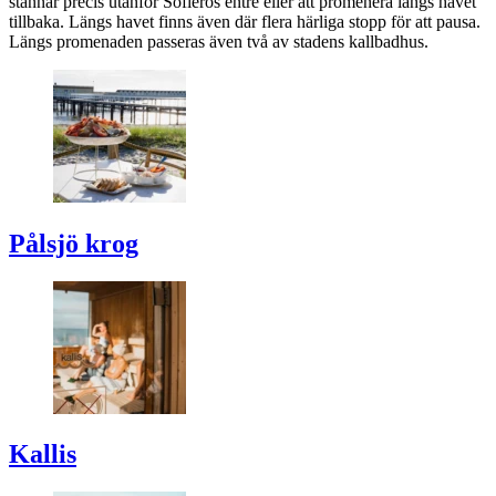
stannar precis utanför Sofieros entré eller att promenera längs havet
tillbaka. Längs havet finns även där flera härliga stopp för att pausa.
Längs promenaden passeras även två av stadens kallbadhus.
Pålsjö krog
Kallis