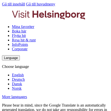
Gå till innehåll
Gå till huvudmeny
Mina favoriter
Boka här
Flytta hit
Resa hit & runt
InfoPoints
Corporate
Language
Choose language
English
Deutsch
Dansk
Norsk
More languages
Please bear in mind, since the Google Translate is an automatically
generated translation, we do not take any responsibility for errors in