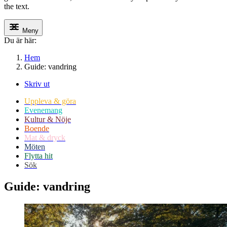
the text.
Meny
Du är här:
Hem
Guide: vandring
Skriv ut
Uppleva & göra
Evenemang
Kultur & Nöje
Boende
Mat & dryck
Möten
Flytta hit
Sök
Guide: vandring