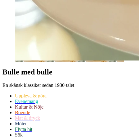
Bulle med bulle
En skånsk klassiker sedan 1930-talet
Uppleva & göra
Evenemang
Kultur & Nöje
Boende
Mat & dryck
Möten
Flytta hit
Sök