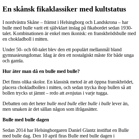
En skånsk fikaklassiker med kultstatus
I nordvästra
Skåne
– främst i
Helsingborg
och Landskrona – har
bulle med bulle varit ett självklart inslag på fikabordet sedan 1930-
talet. Kombinationen är enkel men ikonisk: en franskbrödsbulle med
en chokladboll i mitten.
Under 50- och 60-talet blev den ett populärt mellanmål bland
gymnasieungdomar. Idag är den ett nostalgiskt måste för både unga
och gamla.
Hur äter man då en bulle med bulle?
Det finns olika skolor. En klassisk metod är att öppna franskbrödet,
placera chokladbollen i mitten, och sedan trycka ihop bullen så att
bollen trycks ut jämnt – redo att avnjutas i varje tugga.
Debatten om det heter
bulle med bulle
eller
bulle i bulle
lever än,
men smaken är det sällan någon som ifrågasätter.
Bulle med bulle dagen
Sedan 2014 har Helsingborgaren Daniel Glantz instiftat en Bulle
med bulle dag. Den 10 april firas Bulle med bulle dagen i