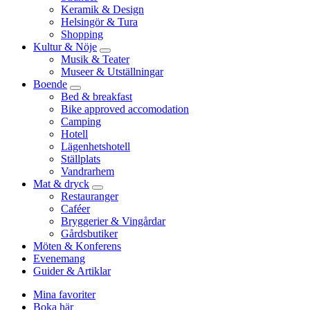
Keramik & Design
Helsingör & Tura
Shopping
Kultur & Nöje
Musik & Teater
Museer & Utställningar
Boende
Bed & breakfast
Bike approved accomodation
Camping
Hotell
Lägenhetshotell
Ställplats
Vandrarhem
Mat & dryck
Restauranger
Caféer
Bryggerier & Vingårdar
Gårdsbutiker
Möten & Konferens
Evenemang
Guider & Artiklar
Mina favoriter
Boka här