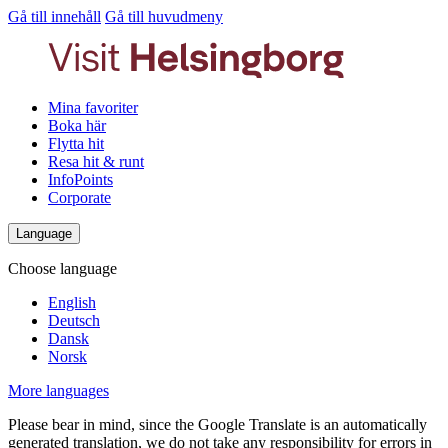
Gå till innehåll
Gå till huvudmeny
Mina favoriter
Boka här
Flytta hit
Resa hit & runt
InfoPoints
Corporate
Language
Choose language
English
Deutsch
Dansk
Norsk
More languages
Please bear in mind, since the Google Translate is an automatically
generated translation, we do not take any responsibility for errors in