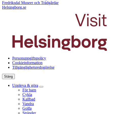
Fredriksdal Museer och Trädgårdar
Helsingborg.se
Personuppgiftspolicy
Cookieinformation
Tillgänglighetsredogörelse
Stäng
Uppleva & göra
För barn
Cykla
Kallbad
Vandra
Golfa
Stränder