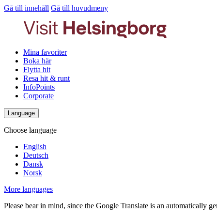
Gå till innehåll
Gå till huvudmeny
Mina favoriter
Boka här
Flytta hit
Resa hit & runt
InfoPoints
Corporate
Language
Choose language
English
Deutsch
Dansk
Norsk
More languages
Please bear in mind, since the Google Translate is an automatically gene