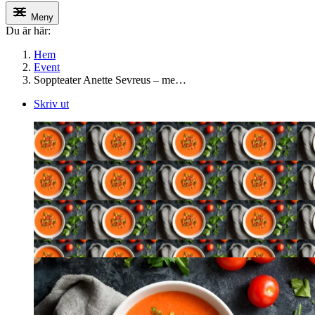
Meny
Du är här:
Hem
Event
Soppteater Anette Sevreus – me…
Skriv ut