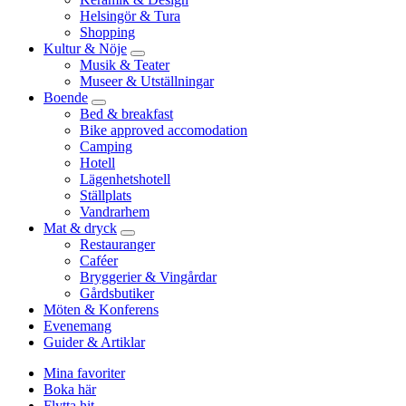
Helsingör & Tura
Shopping
Kultur & Nöje
Musik & Teater
Museer & Utställningar
Boende
Bed & breakfast
Bike approved accomodation
Camping
Hotell
Lägenhetshotell
Ställplats
Vandrarhem
Mat & dryck
Restauranger
Caféer
Bryggerier & Vingårdar
Gårdsbutiker
Möten & Konferens
Evenemang
Guider & Artiklar
Mina favoriter
Boka här
Flytta hit