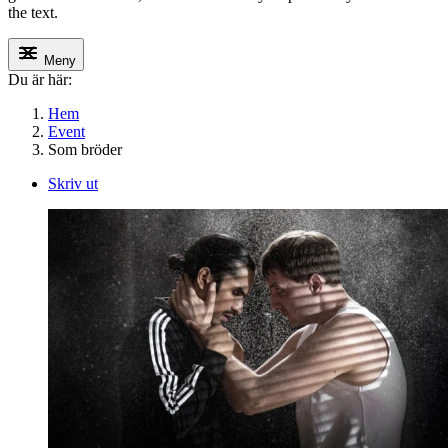
the text.
Meny
Du är här:
Hem
Event
Som bröder
Skriv ut