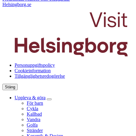
Helsingborg.se
Personuppgiftspolicy
Cookieinformation
Tillgänglighetsredogörelse
Stäng
Uppleva & göra
För barn
Cykla
Kallbad
Vandra
Golfa
Stränder
Keramik & Design