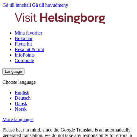
Gå till innehåll
Gå till huvudmeny
Mina favoriter
Boka här
Flytta hit
Resa hit & runt
InfoPoints
Corporate
Language
Choose language
English
Deutsch
Dansk
Norsk
More languages
Please bear in mind, since the Google Translate is an automatically
generated translation, we do not take any responsibility for errors in