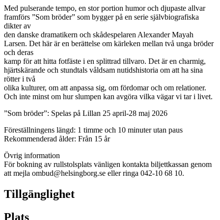
Med pulserande tempo, en stor portion humor och djupaste allvar
framförs ”Som bröder” som bygger på en serie självbiografiska
dikter av
den danske dramatikern och skådespelaren Alexander Mayah
Larsen. Det här är en berättelse om kärleken mellan två unga bröder
och deras
kamp för att hitta fotfäste i en splittrad tillvaro. Det är en charmig,
hjärtskärande och stundtals våldsam nutidshistoria om att ha sina
rötter i två
olika kulturer, om att anpassa sig, om fördomar och om relationer.
Och inte minst om hur slumpen kan avgöra vilka vägar vi tar i livet.
”Som bröder”: Spelas på Lillan 25 april-28 maj 2026
Föreställningens längd: 1 timme och 10 minuter utan paus
Rekommenderad ålder: Från 15 år
Övrig information
För bokning av rullstolsplats vänligen kontakta biljettkassan genom
att mejla ombud@
helsingborg
.se eller ringa 042-10 68 10.
Tillgänglighet
Plats