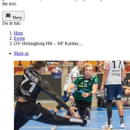
the text.
Meny
Du är här:
Hem
Event
OV Helsingborg HK – HF Karlskr…
Skriv ut