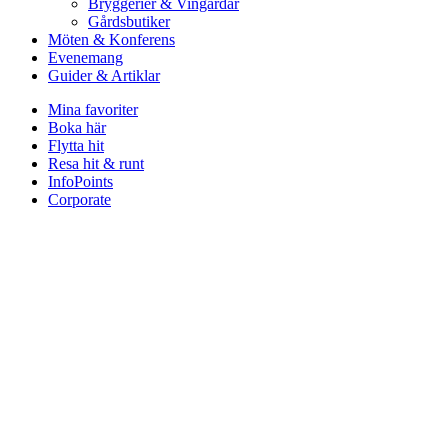
Bryggerier & Vingårdar
Gårdsbutiker
Möten & Konferens
Evenemang
Guider & Artiklar
Mina favoriter
Boka här
Flytta hit
Resa hit & runt
InfoPoints
Corporate