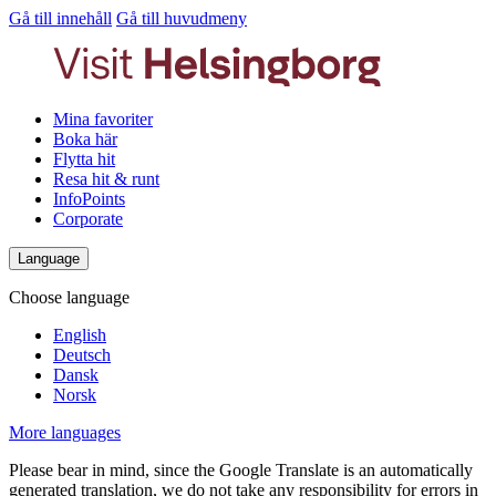
Gå till innehåll
Gå till huvudmeny
Mina favoriter
Boka här
Flytta hit
Resa hit & runt
InfoPoints
Corporate
Language
Choose language
English
Deutsch
Dansk
Norsk
More languages
Please bear in mind, since the Google Translate is an automatically
generated translation, we do not take any responsibility for errors in