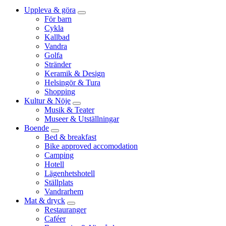
Uppleva & göra
För barn
Cykla
Kallbad
Vandra
Golfa
Stränder
Keramik & Design
Helsingör & Tura
Shopping
Kultur & Nöje
Musik & Teater
Museer & Utställningar
Boende
Bed & breakfast
Bike approved accomodation
Camping
Hotell
Lägenhetshotell
Ställplats
Vandrarhem
Mat & dryck
Restauranger
Caféer