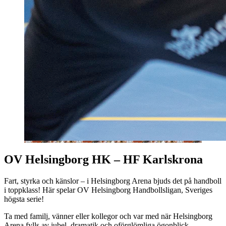
OV
Helsingborg
HK – HF Karlskrona
Fart, styrka och känslor – i
Helsingborg
Arena bjuds det på handboll
i toppklass! Här spelar OV
Helsingborg
Handbollsligan, Sveriges
högsta serie!
Ta med familj, vänner eller kollegor och var med när
Helsingborg
Arena fylls av jubel, dramatik och oförglömliga ögonblick.