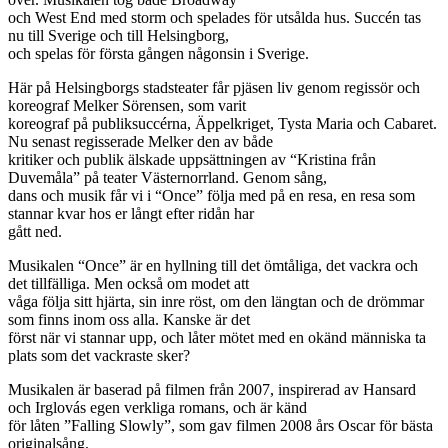
och West End med storm och spelades för utsålda hus. Succén tas
nu till Sverige och till
Helsingborg
,
och spelas för första gången någonsin i Sverige.
Här på Helsingborgs stadsteater får pjäsen liv genom regissör och
koreograf Melker Sörensen, som varit
koreograf på publiksuccérna, Äppelkriget, Tysta Maria och Cabaret.
Nu senast regisserade Melker den av både
kritiker och publik älskade uppsättningen av “Kristina från
Duvemåla” på teater Västernorrland. Genom sång,
dans och musik får vi i “Once” följa med på en resa, en resa som
stannar kvar hos er långt efter ridån har
gått ned.
Musikalen “Once” är en hyllning till det ömtåliga, det vackra och
det tillfälliga. Men också om modet att
våga följa sitt hjärta, sin inre röst, om den längtan och de drömmar
som finns inom oss alla. Kanske är det
först när vi stannar upp, och låter mötet med en okänd människa ta
plats som det vackraste sker?
Musikalen är baserad på filmen från 2007, inspirerad av Hansard
och Irglovás egen verkliga romans, och är känd
för låten ”Falling Slowly”, som gav filmen 2008 års Oscar för bästa
originalsång.