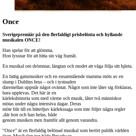
Once
Sverigepremiär på den flerfaldigt prisbelönta och hyllande
musikalen ONCE!
Han spelar för att glömma.
Hon lyssnar för att hitta sin väg framåt.
En musikal om drömmar, längtan och modet att våga följa sitt hjärta.
En fattig gatumusiker och en ensamstående mamma möts av en
slump i Dublins brus – och i tystnaden
däremellan uppstår något oväntat. Något som inte låter sig förklaras,
bara upplevas. Det här är en
kärlekshistoria som med värme och musik, låter två människor
mötas under några intensiva dagar. Deras
möte blir till en bitterljuv kärlekssaga som inte följer några regler
,där hon och han helas, både
genom musiken men framför allt genom varandra.
“Once” är en flerfaldig belönad musikal som berört publik världen
över. Musikalen tog både Broadway