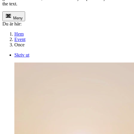
the text.
Meny
Du är här:
Hem
Event
Once
Skriv ut