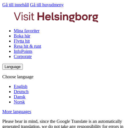
Gå till innehåll
Gå till huvudmeny
Mina favoriter
Boka här
Flytta hit
Resa hit & runt
InfoPoints
Corporate
Language
Choose language
English
Deutsch
Dansk
Norsk
More languages
Please bear in mind, since the Google Translate is an automatically
generated translation, we do not take any responsibility for errors in