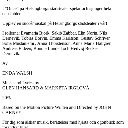
I “Once” på Helsingborgs stadsteater spelar och sjunger hela
ensemblen.
Upplev en succémusikal på Helsingborgs stadsteater i vår!
I rollerna: Evamaria Björk, Sakib Zabbar, Elin Norin, Nils
Dernevik, Tobias Borvin, Emma Karlsson, Gustav Schriver,
Sofia Mustaniemi , Anna Thorstenson, Anna-Maria Hallgren,
Andreas Eldeen, Bonnie Lundell och Hedvig Becker
Dernevik.
Av
ENDA WALSH
Music and Lyrics by
GLEN HANSARD & MARKÉTA IRGLOVÁ
50%
Based on the Motion Picture Written and Directed by JOHN
CARNEY
För dig som älskar musik, berättelser med hjärta och ögonblick som
förändrar livet.