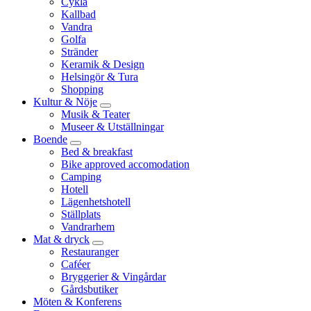
Cykla
Kallbad
Vandra
Golfa
Stränder
Keramik & Design
Helsingör & Tura
Shopping
Kultur & Nöje
Musik & Teater
Museer & Utställningar
Boende
Bed & breakfast
Bike approved accomodation
Camping
Hotell
Lägenhetshotell
Ställplats
Vandrarhem
Mat & dryck
Restauranger
Caféer
Bryggerier & Vingårdar
Gårdsbutiker
Möten & Konferens