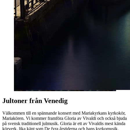
Jultoner från Venedig
Välkommen till en spännande konsert med Mariakyrkans kyrkokör,
Mariakören. Vi kommer framföra Gloria av Vivaldi och också bjuda
på svensk traditionell julmusik. Gloria är ett av Vivaldis mest kända
körverk, lika känt som De fyra årstiderna och hans kyrkomusik.