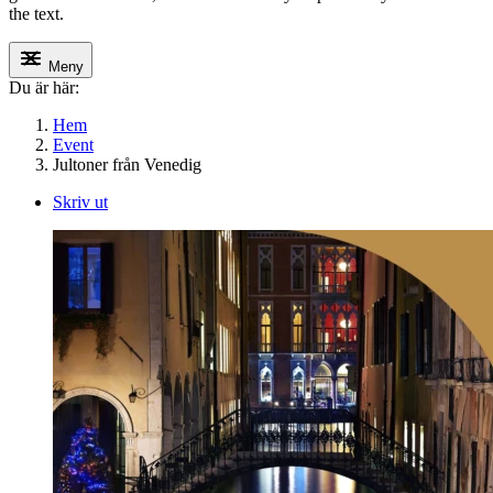
the text.
Meny
Du är här:
Hem
Event
Jultoner från Venedig
Skriv ut