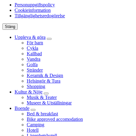
Personuppgiftspolicy
Cookieinformation
Tillgänglighetsredogörelse
Stäng
Uppleva & göra
För barn
Cykla
Kallbad
Vandra
Golfa
Stränder
Keramik & Design
Helsingör & Tura
Shopping
Kultur & Nöje
Musik & Teater
Museer & Utställningar
Boende
Bed & breakfast
Bike approved accomodation
Camping
Hotell
Lägenhetshotell