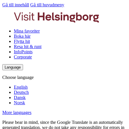
Gå till innehåll
Gå till huvudmeny
Mina favoriter
Boka här
Flytta hit
Resa hit & runt
InfoPoints
Corporate
Language
Choose language
English
Deutsch
Dansk
Norsk
More languages
Please bear in mind, since the Google Translate is an automatically
generated translation, we do not take any responsibility for errors in