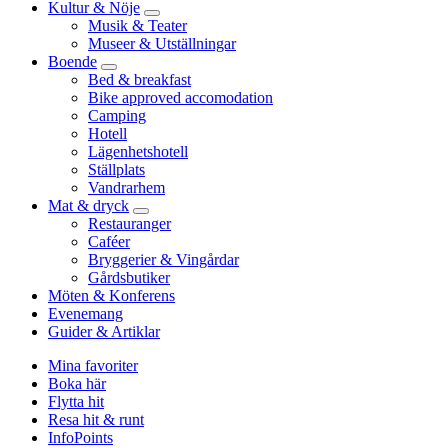
Kultur & Nöje
Musik & Teater
Museer & Utställningar
Boende
Bed & breakfast
Bike approved accomodation
Camping
Hotell
Lägenhetshotell
Ställplats
Vandrarhem
Mat & dryck
Restauranger
Caféer
Bryggerier & Vingårdar
Gårdsbutiker
Möten & Konferens
Evenemang
Guider & Artiklar
Mina favoriter
Boka här
Flytta hit
Resa hit & runt
InfoPoints