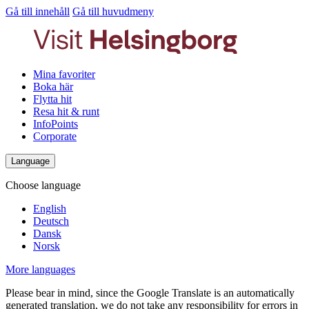
Gå till innehåll
Gå till huvudmeny
Mina favoriter
Boka här
Flytta hit
Resa hit & runt
InfoPoints
Corporate
Language
Choose language
English
Deutsch
Dansk
Norsk
More languages
Please bear in mind, since the Google Translate is an automatically
generated translation, we do not take any responsibility for errors in