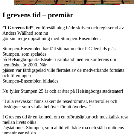
I grevens tid – premiär
”I Grevens tid”
, en föreställning både skriven och regisserad av
Anders Wällhed som nu
gör sin tredje uppsättning med Stumpen-Ensemblen.
Stumpen-Ensemblen har fått sitt namn efter P C Jersilds pjäs
Stumpen, som spelades
på Helsingborgs stadsteater i samband med en konferens om
hemlöshet år 2000. När
pjäsen var färdigspelad ville flertalet av de medverkande fortsätta
och föreningen
Stumpen-Ensemblen bildades.
Nu fyller Stumpen 25 år och är åter på Helsingborgs stadsteater!
”I alla resväskor finns säkert de resedrömmar, teaterroller och
livslögner som vi alla behöver för att överleva”
I Grevens tid är en komedi om en oförutsägbar och musikalisk resa
mellan livets olika
tågstationer. Stumpen, som alltid vill både roa och ställa nutidens
utmaningar på sin