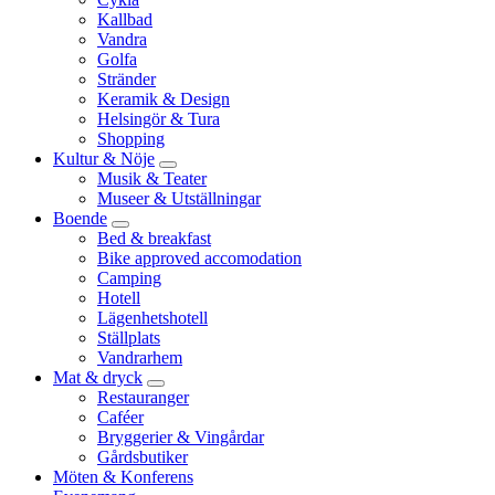
Kallbad
Vandra
Golfa
Stränder
Keramik & Design
Helsingör & Tura
Shopping
Kultur & Nöje
Musik & Teater
Museer & Utställningar
Boende
Bed & breakfast
Bike approved accomodation
Camping
Hotell
Lägenhetshotell
Ställplats
Vandrarhem
Mat & dryck
Restauranger
Caféer
Bryggerier & Vingårdar
Gårdsbutiker
Möten & Konferens