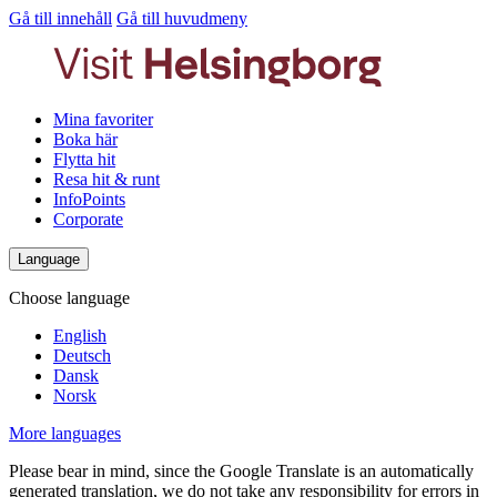
Gå till innehåll
Gå till huvudmeny
Mina favoriter
Boka här
Flytta hit
Resa hit & runt
InfoPoints
Corporate
Language
Choose language
English
Deutsch
Dansk
Norsk
More languages
Please bear in mind, since the Google Translate is an automatically
generated translation, we do not take any responsibility for errors in