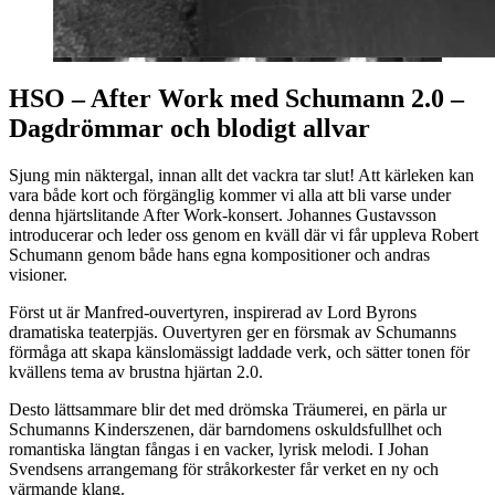
HSO – After Work med Schumann 2.0 –
Dagdrömmar och blodigt allvar
Sjung min näktergal, innan allt det vackra tar slut! Att kärleken kan
vara både kort och förgänglig kommer vi alla att bli varse under
denna hjärtslitande After Work-konsert. Johannes Gustavsson
introducerar och leder oss genom en kväll där vi får uppleva Robert
Schumann genom både hans egna kompositioner och andras
visioner.
Först ut är Manfred-ouvertyren, inspirerad av Lord Byrons
dramatiska teaterpjäs. Ouvertyren ger en försmak av Schumanns
förmåga att skapa känslomässigt laddade verk, och sätter tonen för
kvällens tema av brustna hjärtan 2.0.
Desto lättsammare blir det med drömska Träumerei, en pärla ur
Schumanns Kinderszenen, där barndomens oskuldsfullhet och
romantiska längtan fångas i en vacker, lyrisk melodi. I Johan
Svendsens arrangemang för stråkorkester får verket en ny och
värmande klang.