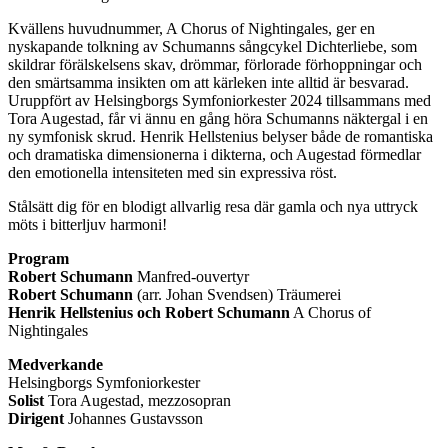
Kvällens huvudnummer, A Chorus of Nightingales, ger en
nyskapande tolkning av Schumanns sångcykel Dichterliebe, som
skildrar förälskelsens skav, drömmar, förlorade förhoppningar och
den smärtsamma insikten om att kärleken inte alltid är besvarad.
Uruppfört av Helsingborgs Symfoniorkester 2024 tillsammans med
Tora Augestad, får vi ännu en gång höra Schumanns näktergal i en
ny symfonisk skrud. Henrik Hellstenius belyser både de romantiska
och dramatiska dimensionerna i dikterna, och Augestad förmedlar
den emotionella intensiteten med sin expressiva röst.
Stålsätt dig för en blodigt allvarlig resa där gamla och nya uttryck
möts i bitterljuv harmoni!
Program
Robert Schumann
Manfred-ouvertyr
Robert Schumann
(arr. Johan Svendsen) Träumerei
Henrik Hellstenius och Robert Schumann
A Chorus of
Nightingales
Medverkande
Helsingborgs Symfoniorkester
Solist
Tora Augestad, mezzosopran
Dirigent
Johannes Gustavsson