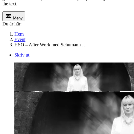
the text.
Meny
Du är här:
Hem
Event
HSO – After Work med Schumann …
Skriv ut