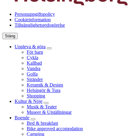
Personuppgiftspolicy
Cookieinformation
Tillgänglighetsredogörelse
Stäng
Uppleva & göra
För barn
Cykla
Kallbad
Vandra
Golfa
Stränder
Keramik & Design
Helsingör & Tura
Shopping
Kultur & Nöje
Musik & Teater
Museer & Utställningar
Boende
Bed & breakfast
Bike approved accomodation
Camping