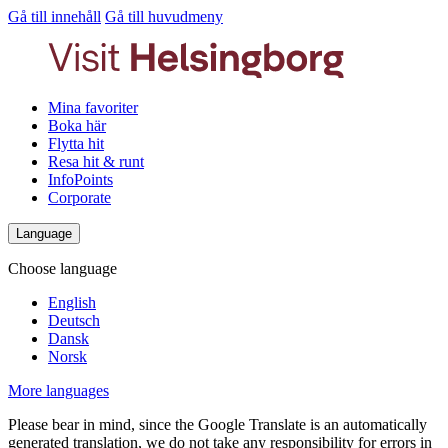
Gå till innehåll
Gå till huvudmeny
Mina favoriter
Boka här
Flytta hit
Resa hit & runt
InfoPoints
Corporate
Language
Choose language
English
Deutsch
Dansk
Norsk
More languages
Please bear in mind, since the Google Translate is an automatically
generated translation, we do not take any responsibility for errors in