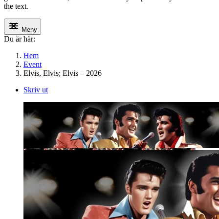
the text.
Meny
Du är här:
Hem
Event
Elvis, Elvis; Elvis – 2026
Skriv ut