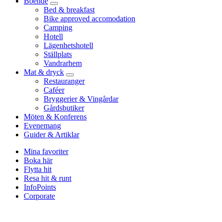
Boende
Bed & breakfast
Bike approved accomodation
Camping
Hotell
Lägenhetshotell
Ställplats
Vandrarhem
Mat & dryck
Restauranger
Caféer
Bryggerier & Vingårdar
Gårdsbutiker
Möten & Konferens
Evenemang
Guider & Artiklar
Mina favoriter
Boka här
Flytta hit
Resa hit & runt
InfoPoints
Corporate