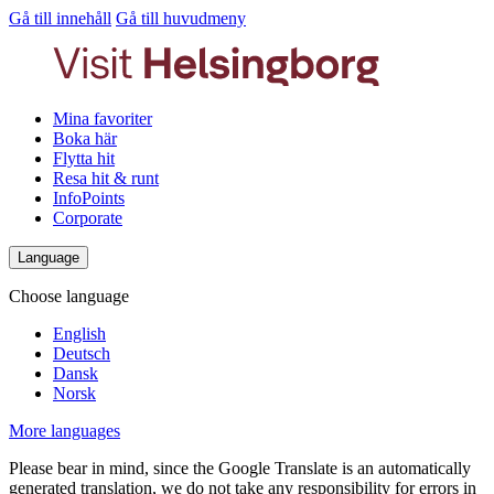
Gå till innehåll
Gå till huvudmeny
Mina favoriter
Boka här
Flytta hit
Resa hit & runt
InfoPoints
Corporate
Language
Choose language
English
Deutsch
Dansk
Norsk
More languages
Please bear in mind, since the Google Translate is an automatically
generated translation, we do not take any responsibility for errors in