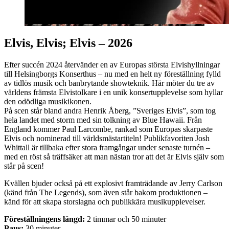
Elvis, Elvis; Elvis – 2026
Efter succén 2024 återvänder en av Europas största Elvishyllningar
till Helsingborgs Konserthus – nu med en helt ny föreställning fylld
av tidlös musik och banbrytande showteknik. Här möter du tre av
världens främsta Elvistolkare i en unik konsertupplevelse som hyllar
den odödliga musikikonen.
På scen står bland andra Henrik Åberg, ”Sveriges Elvis”, som tog
hela landet med storm med sin tolkning av Blue Hawaii. Från
England kommer Paul Larcombe, rankad som Europas skarpaste
Elvis och nominerad till världsmästartiteln! Publikfavoriten Josh
Whittall är tillbaka efter stora framgångar under senaste turnén –
med en röst så träffsäker att man nästan tror att det är Elvis själv som
står på scen!
Kvällen bjuder också på ett explosivt framträdande av Jerry Carlson
(känd från The Legends), som även står bakom produktionen –
känd för att skapa storslagna och publikkära musikupplevelser.
Föreställningens längd:
2 timmar och 50 minuter
Paus:
30 minuter