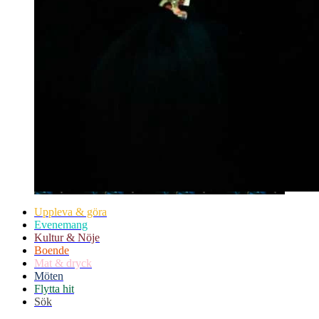
Uppleva & göra
Evenemang
Kultur & Nöje
Boende
Mat & dryck
Möten
Flytta hit
Sök