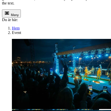
the text.
Meny
Du är här:
Hem
Event