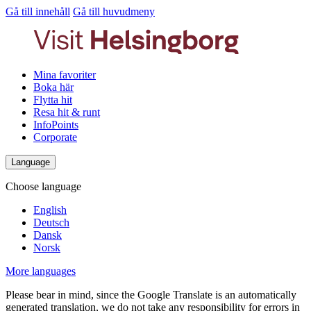
Gå till innehåll
Gå till huvudmeny
Mina favoriter
Boka här
Flytta hit
Resa hit & runt
InfoPoints
Corporate
Language
Choose language
English
Deutsch
Dansk
Norsk
More languages
Please bear in mind, since the Google Translate is an automatically
generated translation, we do not take any responsibility for errors in