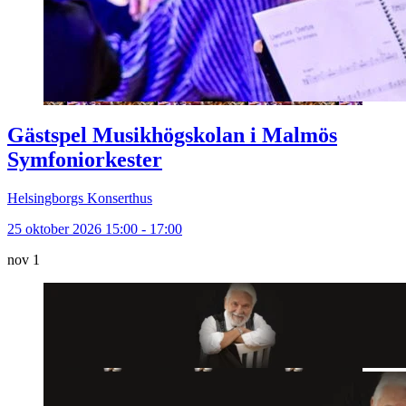
Gästspel Musikhögskolan i Malmös
Symfoniorkester
Helsingborgs Konserthus
25 oktober 2026 15:00 - 17:00
nov
1