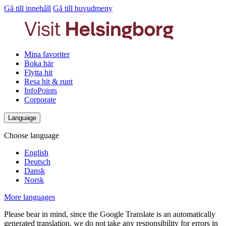
Gå till innehåll
Gå till huvudmeny
Mina favoriter
Boka här
Flytta hit
Resa hit & runt
InfoPoints
Corporate
Language
Choose language
English
Deutsch
Dansk
Norsk
More languages
Please bear in mind, since the Google Translate is an automatically
generated translation, we do not take any responsibility for errors in