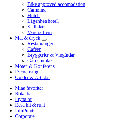
Bike approved accomodation
Camping
Hotell
Lägenhetshotell
Ställplats
Vandrarhem
Mat & dryck
Restauranger
Caféer
Bryggerier & Vingårdar
Gårdsbutiker
Möten & Konferens
Evenemang
Guider & Artiklar
Mina favoriter
Boka här
Flytta hit
Resa hit & runt
InfoPoints
Corporate