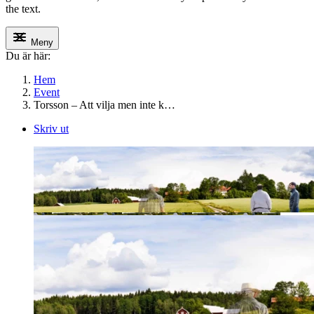
the text.
Meny
Du är här:
Hem
Event
Torsson – Att vilja men inte k…
Skriv ut