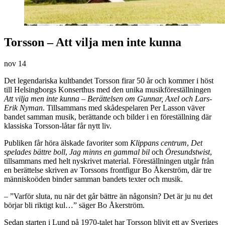
Torsson – Att vilja men inte kunna
nov
14
Det legendariska kultbandet Torsson firar 50 år och kommer i höst
till Helsingborgs Konserthus med den unika musikföreställningen
Att vilja men inte kunna – Berättelsen om Gunnar, Axel och Lars-
Erik Nyman
. Tillsammans med skådespelaren Per Lasson väver
bandet samman musik, berättande och bilder i en föreställning där
klassiska Torsson-låtar får nytt liv.
Publiken får höra älskade favoriter som
Klippans centrum
,
Det
spelades bättre boll
,
Jag minns en gammal bil
och
Öresundstwist
,
tillsammans med helt nyskrivet material. Föreställningen utgår från
en berättelse skriven av Torssons frontfigur Bo Åkerström, där tre
människoöden binder samman bandets texter och musik.
– ”Varför sluta, nu när det går bättre än någonsin? Det är ju nu det
börjar bli riktigt kul…” säger Bo Åkerström.
Sedan starten i Lund på 1970-talet har Torsson blivit ett av Sveriges