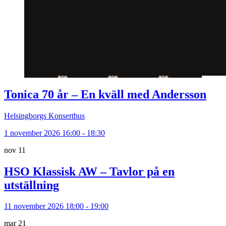
Tonica 70 år – En kväll med Andersson
Helsingborgs Konserthus
1 november 2026 16:00 - 18:30
nov
11
HSO Klassisk AW – Tavlor på en
utställning
11 november 2026 18:00 - 19:00
mar
21