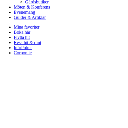
Gårdsbutiker
Möten & Konferens
Evenemang
Guider & Artiklar
Mina favoriter
Boka här
Flytta hit
Resa hit & runt
InfoPoints
Corporate