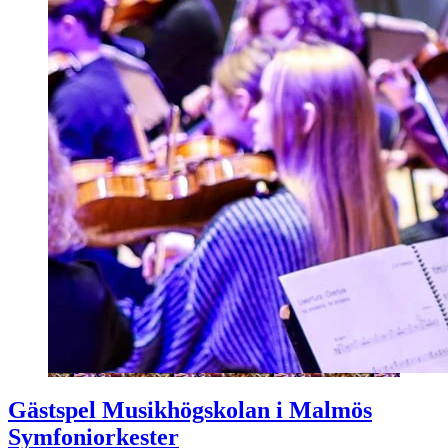
Gästspel Musikhögskolan i Malmös
Symfoniorkester