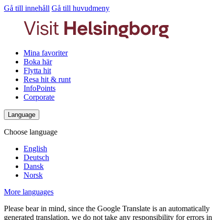
Gå till innehåll
Gå till huvudmeny
Mina favoriter
Boka här
Flytta hit
Resa hit & runt
InfoPoints
Corporate
Language
Choose language
English
Deutsch
Dansk
Norsk
More languages
Please bear in mind, since the Google Translate is an automatically
generated translation, we do not take any responsibility for errors in