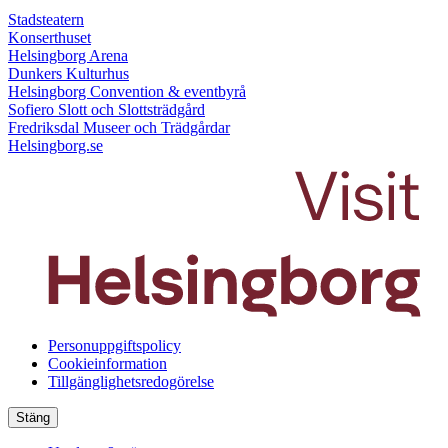
Stadsteatern
Konserthuset
Helsingborg Arena
Dunkers Kulturhus
Helsingborg Convention & eventbyrå
Sofiero Slott och Slottsträdgård
Fredriksdal Museer och Trädgårdar
Helsingborg.se
Personuppgiftspolicy
Cookieinformation
Tillgänglighetsredogörelse
Stäng