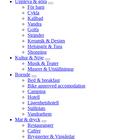
Uppleva & göra
För barn
Cykla
Kallbad
Vandra
Golfa
Stränder
Keramik & Design
Helsingör & Tura
Shopping
Kultur & Nöje
Musik & Teater
Museer & Utställningar
Boende
Bed & breakfast
Bike approved accomodation
Camping
Hotell
Lägenhetshotell
Ställplats
Vandrarhem
Mat & dryck
Restauranger
Caféer
Bryggerier & Vingårdar