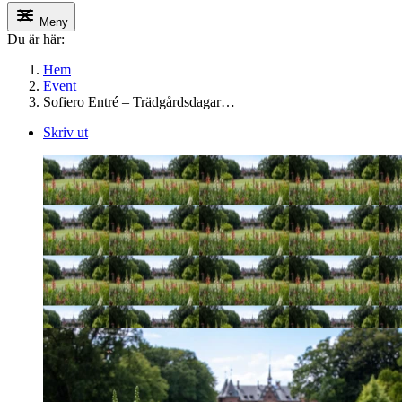
Meny
Du är här:
Hem
Event
Sofiero Entré – Trädgårdsdagar…
Skriv ut