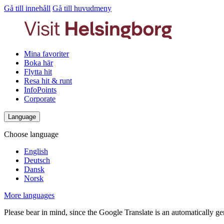
Gå till innehåll
Gå till huvudmeny
Mina favoriter
Boka här
Flytta hit
Resa hit & runt
InfoPoints
Corporate
Language
Choose language
English
Deutsch
Dansk
Norsk
More languages
Please bear in mind, since the Google Translate is an automatically gene