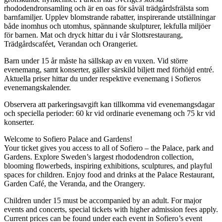
rhododendronsamling och är en oas för såväl trädgårdsfrälsta som
barnfamiljer. Upplev blomstrande rabatter, inspirerande utställningar
både inomhus och utomhus, spännande skulpturer, lekfulla miljöer
för barnen. Mat och dryck hittar du i vår Slottsrestaurang,
Trädgårdscaféet, Verandan och Orangeriet.
Barn under 15 år måste ha sällskap av en vuxen. Vid större
evenemang, samt konserter, gäller särskild biljett med förhöjd entré.
Aktuella priser hittar du under respektive evenemang i Sofieros
evenemangskalender.
Observera att parkeringsavgift kan tillkomma vid evenemangsdagar
och speciella perioder: 60 kr vid ordinarie evenemang och 75 kr vid
konserter.
Welcome to
Sofiero
Palace and Gardens!
Your ticket gives you access to all of
Sofiero
– the Palace, park and
Gardens. Explore Sweden’s largest rhododendron collection,
blooming flowerbeds, inspiring exhibitions, sculptures, and playful
spaces for children. Enjoy food and drinks at the Palace Restaurant,
Garden Café, the Veranda, and the Orangery.
Children under 15 must be accompanied by an adult. For major
events and concerts, special tickets with higher admission fees apply.
Current prices can be found under each event in
Sofiero
’s event