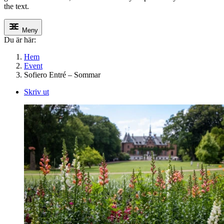
the text.
Meny
Du är här:
Hem
Event
Sofiero Entré – Sommar
Skriv ut