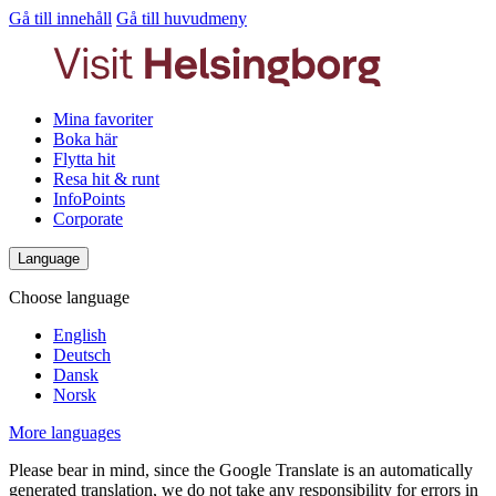
Gå till innehåll
Gå till huvudmeny
Mina favoriter
Boka här
Flytta hit
Resa hit & runt
InfoPoints
Corporate
Language
Choose language
English
Deutsch
Dansk
Norsk
More languages
Please bear in mind, since the Google Translate is an automatically
generated translation, we do not take any responsibility for errors in