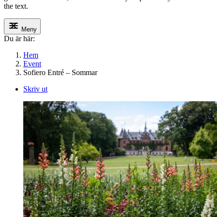
the text.
Meny
Du är här:
Hem
Event
Sofiero Entré – Sommar
Skriv ut