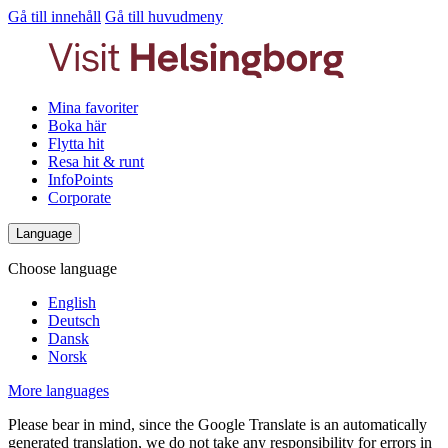
Gå till innehåll
Gå till huvudmeny
Mina favoriter
Boka här
Flytta hit
Resa hit & runt
InfoPoints
Corporate
Language
Choose language
English
Deutsch
Dansk
Norsk
More languages
Please bear in mind, since the Google Translate is an automatically
generated translation, we do not take any responsibility for errors in