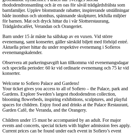
rhododendronsamling och är en oas för såväl trädgårdsfrälsta som
barnfamiljer. Upplev blomstrande rabatter, inspirerande utställningar
både inomhus och utomhus, spännande skulpturer, lekfulla miljöer
för barnen. Mat och dryck hittar du i vår Slottsrestaurang,
Trädgårdscaféet, Verandan och Orangeriet.
Barn under 15 år måste ha sällskap av en vuxen. Vid större
evenemang, samt konserter, gäller särskild biljett med förhöjd entré.
Aktuella priser hittar du under respektive evenemang i Sofieros
evenemangskalender.
Observera att parkeringsavgift kan tillkomma vid evenemangsdagar
och speciella perioder: 60 kr vid ordinarie evenemang och 75 kr vid
konserter.
Welcome to
Sofiero
Palace and Gardens!
Your ticket gives you access to all of
Sofiero
– the Palace, park and
Gardens. Explore Sweden’s largest rhododendron collection,
blooming flowerbeds, inspiring exhibitions, sculptures, and playful
spaces for children. Enjoy food and drinks at the Palace Restaurant,
Garden Café, the Veranda, and the Orangery.
Children under 15 must be accompanied by an adult. For major
events and concerts, special tickets with higher admission fees apply.
Current prices can be found under each event in
Sofiero
’s event