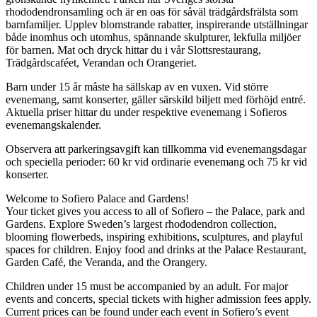
rhododendronsamling och är en oas för såväl trädgårdsfrälsta som
barnfamiljer. Upplev blomstrande rabatter, inspirerande utställningar
både inomhus och utomhus, spännande skulpturer, lekfulla miljöer
för barnen. Mat och dryck hittar du i vår Slottsrestaurang,
Trädgårdscaféet, Verandan och Orangeriet.
Barn under 15 år måste ha sällskap av en vuxen. Vid större
evenemang, samt konserter, gäller särskild biljett med förhöjd entré.
Aktuella priser hittar du under respektive evenemang i Sofieros
evenemangskalender.
Observera att parkeringsavgift kan tillkomma vid evenemangsdagar
och speciella perioder: 60 kr vid ordinarie evenemang och 75 kr vid
konserter.
Welcome to
Sofiero
Palace and Gardens!
Your ticket gives you access to all of
Sofiero
– the Palace, park and
Gardens. Explore Sweden’s largest rhododendron collection,
blooming flowerbeds, inspiring exhibitions, sculptures, and playful
spaces for children. Enjoy food and drinks at the Palace Restaurant,
Garden Café, the Veranda, and the Orangery.
Children under 15 must be accompanied by an adult. For major
events and concerts, special tickets with higher admission fees apply.
Current prices can be found under each event in
Sofiero
’s event