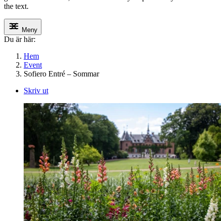
the text.
Meny
Du är här:
Hem
Event
Sofiero Entré – Sommar
Skriv ut