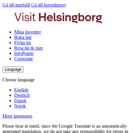
Gå till innehåll
Gå till huvudmeny
Mina favoriter
Boka här
Flytta hit
Resa hit & runt
InfoPoints
Corporate
Language
Choose language
English
Deutsch
Dansk
Norsk
More languages
Please bear in mind, since the Google Translate is an automatically
generated translation, we do not take any responsibility for errors in