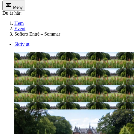
Meny
Du är här:
Hem
Event
Sofiero Entré – Sommar
Skriv ut