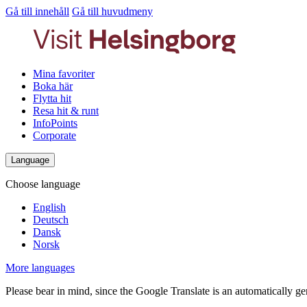
Gå till innehåll
Gå till huvudmeny
Mina favoriter
Boka här
Flytta hit
Resa hit & runt
InfoPoints
Corporate
Language
Choose language
English
Deutsch
Dansk
Norsk
More languages
Please bear in mind, since the Google Translate is an automatically gene