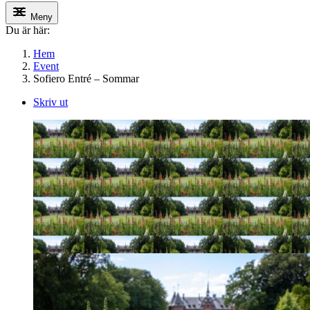
Meny
Du är här:
Hem
Event
Sofiero Entré – Sommar
Skriv ut