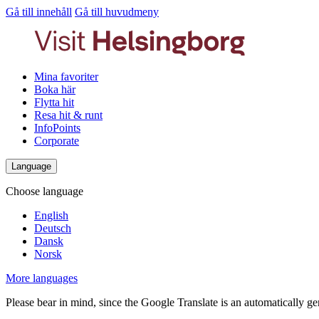
Gå till innehåll
Gå till huvudmeny
Mina favoriter
Boka här
Flytta hit
Resa hit & runt
InfoPoints
Corporate
Language
Choose language
English
Deutsch
Dansk
Norsk
More languages
Please bear in mind, since the Google Translate is an automatically gene