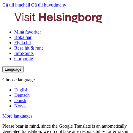
Gå till innehåll
Gå till huvudmeny
Mina favoriter
Boka här
Flytta hit
Resa hit & runt
InfoPoints
Corporate
Language
Choose language
English
Deutsch
Dansk
Norsk
More languages
Please bear in mind, since the Google Translate is an automatically
generated translation, we do not take any responsibility for errors in