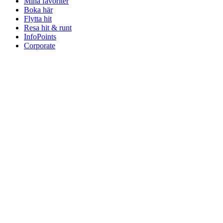
Mina favoriter
Boka här
Flytta hit
Resa hit & runt
InfoPoints
Corporate