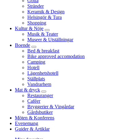
Golfa
Stränder
Keramik & Design
Helsingör & Tura
Shopping
Kultur & Nöje
Musik & Teater
Museer & Utställningar
Boende
Bed & breakfast
Bike approved accomodation
Camping
Hotell
Lägenhetshotell
Ställplats
Vandrarhem
Mat & dryck
Restauranger
Caféer
Bryggerier & Vingårdar
Gårdsbutiker
Möten & Konferens
Evenemang
Guider & Artiklar