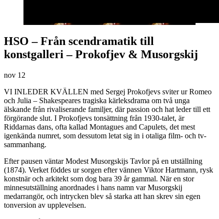
HSO – Från scendramatik till
konstgalleri – Prokofjev & Musorgskij
nov
12
VI INLEDER KVÄLLEN med Sergej Prokofjevs sviter ur Romeo
och Julia – Shakespeares tragiska kärleksdrama om två unga
älskande från rivaliserande familjer, där passion och hat leder till ett
förgörande slut. I Prokofjevs tonsättning från 1930-talet, är
Riddarnas dans, ofta kallad Montagues and Capulets, det mest
igenkända numret, som dessutom letat sig in i otaliga film- och tv-
sammanhang.
Efter pausen väntar Modest Musorgskijs Tavlor på en utställning
(1874). Verket föddes ur sorgen efter vännen Viktor Hartmann, rysk
konstnär och arkitekt som dog bara 39 år gammal. När en stor
minnesutställning anordnades i hans namn var Musorgskij
medarrangör, och intrycken blev så starka att han skrev sin egen
tonversion av upplevelsen.