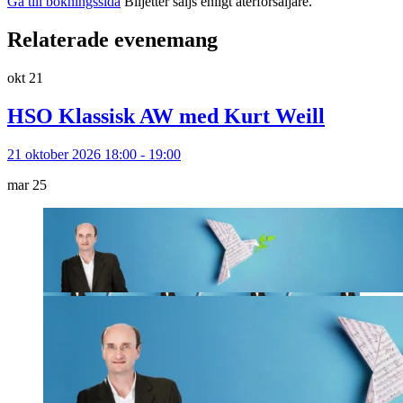
Gå till bokningssida
Biljetter säljs enligt återförsäljare.
Relaterade evenemang
okt
21
HSO Klassisk AW med Kurt Weill
21 oktober 2026 18:00 - 19:00
mar
25