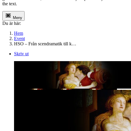
the text.
Meny
Du är här:
Hem
Event
HSO – Från scendramatik till k…
Skriv ut