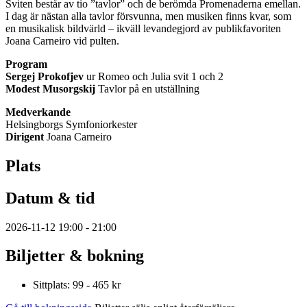
Sviten består av tio ”tavlor” och de berömda Promenaderna emellan.
I dag är nästan alla tavlor försvunna, men musiken finns kvar, som
en musikalisk bildvärld – ikväll levandegjord av publikfavoriten
Joana Carneiro vid pulten.
Program
Sergej Prokofjev
ur Romeo och Julia svit 1 och 2
Modest Musorgskij
Tavlor på en utställning
Medverkande
Helsingborgs Symfoniorkester
Dirigent
Joana Carneiro
Plats
Datum & tid
2026-11-12 19:00 - 21:00
Biljetter & bokning
Sittplats: 99 - 465 kr