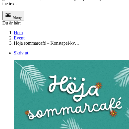
the text.
Meny
Du är här:
Hem
Event
Höja sommarcafé – Konstapel-kv…
Skriv ut