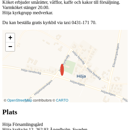
Köket erbjuder smårätter, våfflor, kaffe och kakor till försäljning.
Varmköket stänger 20.00.
Höja kyrkgrupp medverkar.
Du kan beställa gratis kyrkbil via taxi 0431-171 70.
+
−
©
OpenStreetMap
contributors ©
CARTO
Plats
Höja Församlingsgård
Höja kyrkväg 12, 262 93 Ängelholm, Sweden