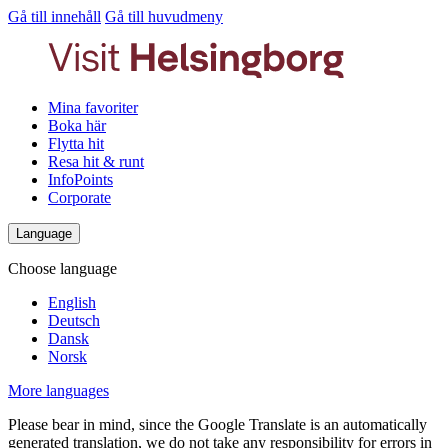
Gå till innehåll
Gå till huvudmeny
Mina favoriter
Boka här
Flytta hit
Resa hit & runt
InfoPoints
Corporate
Language
Choose language
English
Deutsch
Dansk
Norsk
More languages
Please bear in mind, since the Google Translate is an automatically
generated translation, we do not take any responsibility for errors in