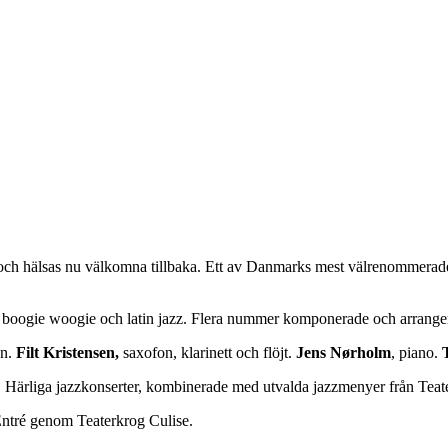
 och hälsas nu välkomna tillbaka. Ett av Danmarks mest välrenommerad
g, boogie woogie och latin jazz. Flera nummer komponerade och arrange
n.
Filt Kristensen,
saxofon, klarinett och flöjt.
Jens Nørholm
, piano.
. Härliga jazzkonserter, kombinerade med utvalda jazzmenyer från Teat
 Entré genom Teaterkrog Culise.