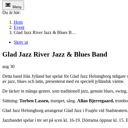
Meny
Du är här:
Hem
Event
Glad Jazz River Jazz & Blues B…
Skriv ut
Glad Jazz River Jazz & Blues Band
aug
30
Detta band från Jylland har spelat för Glad Jazz
Helsingborg
tidigare
av jazz, blues och latin, presenterat med en speciell jylländsk värme.
De täcker in många genrer, som traditionell jazz, genuin blues, swin
Sättning:
Torben Lassen,
trumpet, sång.
Allan Bjerregaard,
trombo
Glad Jazz
Helsingborg
arrangerar Glad Jazz i Foajén vid Stadsteatern
Jazzbandet spelar i tre set på scen kl. 16-19. Dörrarna öppnar kl. 15.