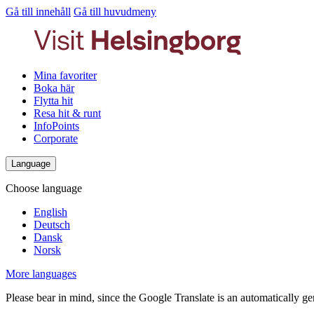
Gå till innehåll
Gå till huvudmeny
Mina favoriter
Boka här
Flytta hit
Resa hit & runt
InfoPoints
Corporate
Language
Choose language
English
Deutsch
Dansk
Norsk
More languages
Please bear in mind, since the Google Translate is an automatically gene