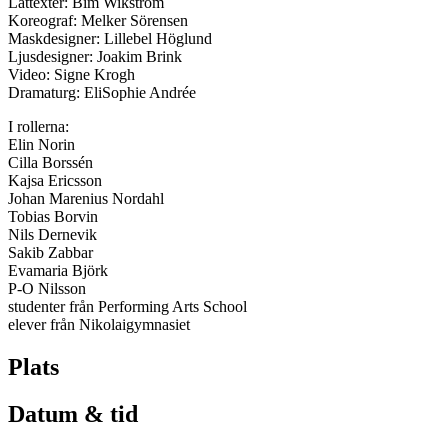
Låttexter: Bim Wikström
Koreograf: Melker Sörensen
Maskdesigner: Lillebel Höglund
Ljusdesigner: Joakim Brink
Video: Signe Krogh
Dramaturg: EliSophie Andrée
I rollerna:
Elin Norin
Cilla Borssén
Kajsa Ericsson
Johan Marenius Nordahl
Tobias Borvin
Nils Dernevik
Sakib Zabbar
Evamaria Björk
P-O Nilsson
studenter från Performing Arts School
elever från Nikolaigymnasiet
Plats
Datum & tid