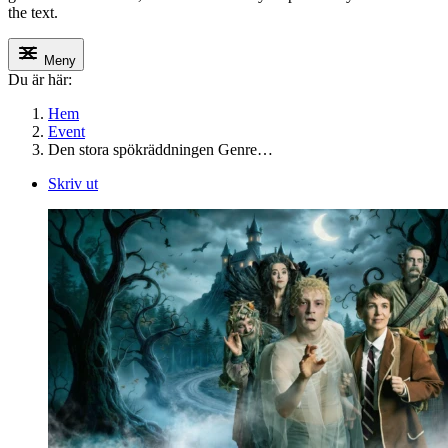
the text.
Meny
Du är här:
Hem
Event
Den stora spökräddningen Genre…
Skriv ut