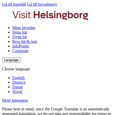
Gå till innehåll
Gå till huvudmeny
Mina favoriter
Boka här
Flytta hit
Resa hit & runt
InfoPoints
Corporate
Language
Choose language
English
Deutsch
Dansk
Norsk
More languages
Please bear in mind, since the Google Translate is an automatically
generated translation, we do not take any responsibility for errors in