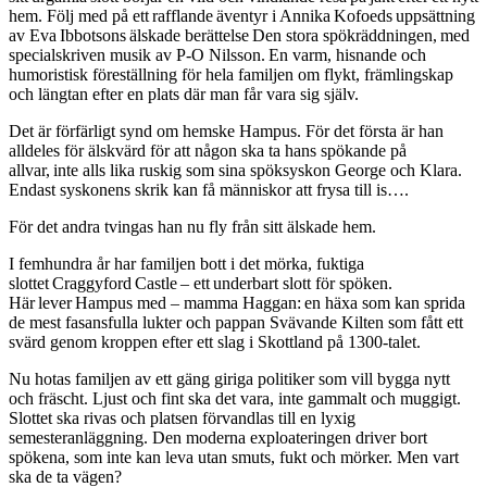
hem. Följ med på ett rafflande äventyr i Annika Kofoeds uppsättning
av Eva Ibbotsons älskade berättelse Den stora spökräddningen, med
specialskriven musik av P-O Nilsson. En varm, hisnande och
humoristisk föreställning för hela familjen om flykt, främlingskap
och längtan efter en plats där man får vara sig själv.
Det är förfärligt synd om hemske Hampus. För det första är han
alldeles för älskvärd för att någon ska ta hans spökande på
allvar, inte alls lika ruskig som sina spöksyskon George och Klara.
Endast syskonens skrik kan få människor att frysa till is….
För det andra tvingas han nu fly från sitt älskade hem.
I femhundra år har familjen bott i det mörka, fuktiga
slottet Craggyford Castle – ett underbart slott för spöken.
Här lever Hampus med – mamma Haggan: en häxa som kan sprida
de mest fasansfulla lukter och pappan Svävande Kilten som fått ett
svärd genom kroppen efter ett slag i Skottland på 1300-talet.
Nu hotas familjen av ett gäng giriga politiker som vill bygga nytt
och fräscht. Ljust och fint ska det vara, inte gammalt och muggigt.
Slottet ska rivas och platsen förvandlas till en lyxig
semesteranläggning. Den moderna exploateringen driver bort
spökena, som inte kan leva utan smuts, fukt och mörker. Men vart
ska de ta vägen?