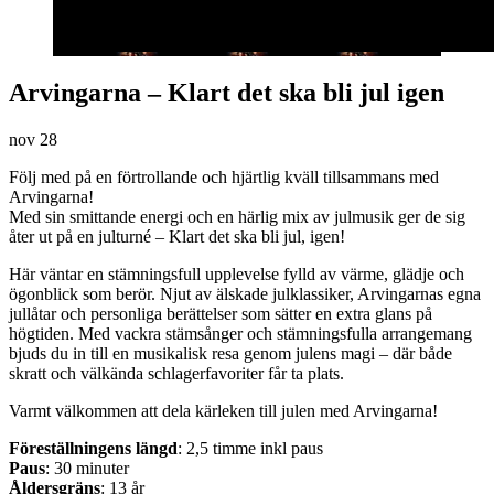
Arvingarna – Klart det ska bli jul igen
nov
28
Följ med på en förtrollande och hjärtlig kväll tillsammans med
Arvingarna!
Med sin smittande energi och en härlig mix av julmusik ger de sig
åter ut på en julturné – Klart det ska bli jul, igen!
Här väntar en stämningsfull upplevelse fylld av värme, glädje och
ögonblick som berör. Njut av älskade julklassiker, Arvingarnas egna
jullåtar och personliga berättelser som sätter en extra glans på
högtiden. Med vackra stämsånger och stämningsfulla arrangemang
bjuds du in till en musikalisk resa genom julens magi – där både
skratt och välkända schlagerfavoriter får ta plats.
Varmt välkommen att dela kärleken till julen med Arvingarna!
Föreställningens längd
: 2,5 timme inkl paus
Paus
: 30 minuter
Åldersgräns
: 13 år