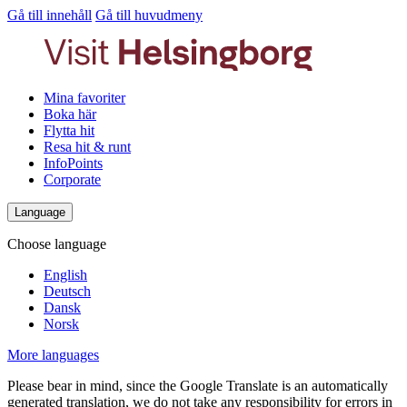
Gå till innehåll
Gå till huvudmeny
Mina favoriter
Boka här
Flytta hit
Resa hit & runt
InfoPoints
Corporate
Language
Choose language
English
Deutsch
Dansk
Norsk
More languages
Please bear in mind, since the Google Translate is an automatically
generated translation, we do not take any responsibility for errors in