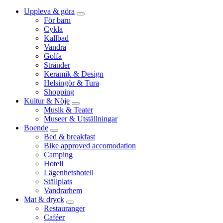
Uppleva & göra
För barn
Cykla
Kallbad
Vandra
Golfa
Stränder
Keramik & Design
Helsingör & Tura
Shopping
Kultur & Nöje
Musik & Teater
Museer & Utställningar
Boende
Bed & breakfast
Bike approved accomodation
Camping
Hotell
Lägenhetshotell
Ställplats
Vandrarhem
Mat & dryck
Restauranger
Caféer